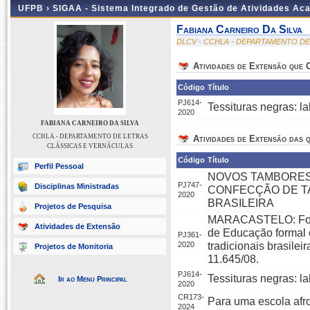
UFPB ›
SIGAA - Sistema Integrado de Gestão de Atividades Ac
Fabiana Carneiro Da Silva
DLCV - CCHLA - DEPARTAMENTO D
Atividades de Extensão que
Código
Título
PJ614-
Tessituras negras: la
2020
FABIANA CARNEIRO DA SILVA
CCHLA - DEPARTAMENTO DE LETRAS
Atividades de Extensão das q
CLÁSSICAS E VERNÁCULAS
Código
Título
Perfil Pessoal
NOVOS TAMBORES
PJ747-
Disciplinas Ministradas
CONFECÇÃO DE T
2020
BRASILEIRA
Projetos de Pesquisa
MARACASTELO: Forta
Atividades de Extensão
de Educação formal e
PJ361-
2020
tradicionais brasilei
Projetos de Monitoria
11.645/08.
PJ614-
Tessituras negras: la
Ir ao Menu Principal
2020
CR173-
Para uma escola afr
2024