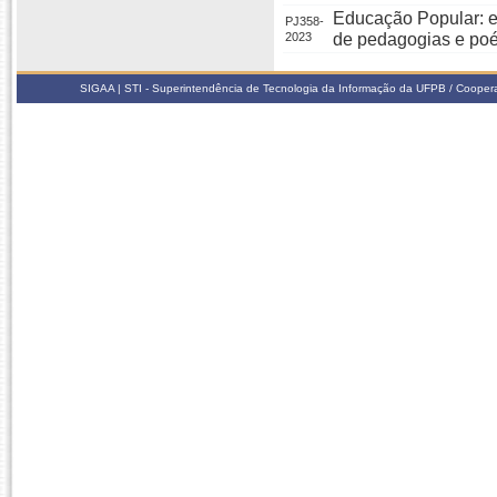
Educação Popular: en
PJ358-
2023
de pedagogias e poéti
SIGAA | STI - Superintendência de Tecnologia da Informação da UFPB / Coope