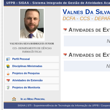
UFPB ›
SIGAA - Sistema Integrado de Gestão de Atividades Ac
Valnes Da Silva
DCFA - CCS - DEP
Atividades de E
N
VALNES DA SILVA RODRIGUES JUNIOR
CCS - DEPARTAMENTO DE CIÊNCIAS
FARMACÊUTICAS
Atividades de Ex
Perfil Pessoal
N
Disciplinas Ministradas
Projetos de Pesquisa
Atividades de Extensão
Projetos de Monitoria
Ir ao Menu Principal
SIGAA | STI - Superintendência de Tecnologia da Informação da UFPB / Coope