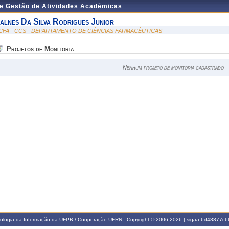
de Gestão de Atividades Acadêmicas
alnes Da Silva Rodrigues Junior
CFA - CCS - DEPARTAMENTO DE CIÊNCIAS FARMACÊUTICAS
Projetos de Monitoria
Nenhum projeto de monitoria cadastrado
nologia da Informação da UFPB / Cooperação UFRN - Copyright © 2006-2026 | sigaa-6d48877c66