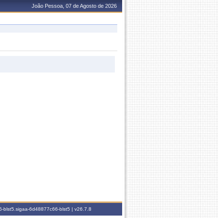
João Pessoa, 07 de Agosto de 2026
-blst5.sigaa-6d48877c66-blst5 |
v26.7.8