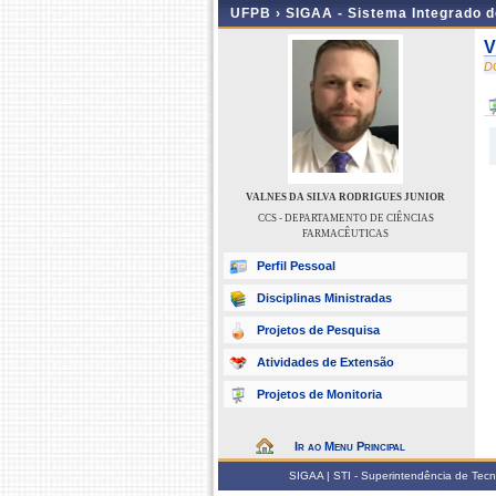
UFPB ›
SIGAA - Sistema Integrado 
V
D
VALNES DA SILVA RODRIGUES JUNIOR
CCS - DEPARTAMENTO DE CIÊNCIAS
FARMACÊUTICAS
Perfil Pessoal
Disciplinas Ministradas
Projetos de Pesquisa
Atividades de Extensão
Projetos de Monitoria
Ir ao Menu Principal
SIGAA | STI - Superintendência de Tec