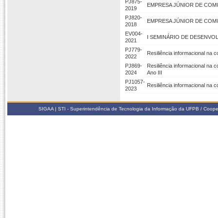
PJ875-
EMPRESA JÚNIOR DE COMUN
2019
PJ820-
EMPRESA JÚNIOR DE COMUNI
2018
EV004-
I SEMINÁRIO DE DESENV
2021
PJ779-
Resiliência informacional na
2022
PJ869-
Resiliência informacional na
2024
Ano III
PJ1057-
Resiliência informacional na
2023
SIGAA | STI - Superintendência de Tecnologia da Informação da UFPB / Coope