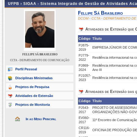
UFPB ›
SIGAA - Sistema Integrado de Gestão de Atividades Ac
Fellipe Sá Brasileiro
DCOM - CCTA - DEPARTAMENTO D
Atividades de Extensão que
Código
Título
PJ875-
EMPRESA JÚNIOR DE COMUN
2019
FELLIPE SÁ BRASILEIRO
PJ779-
Resiliência informacional na
2022
CCTA - DEPARTAMENTO DE COMUNICAÇÃO
PJ869-
Resiliência informacional na
Perfil Pessoal
2024
Ano III
PJ1057-
Resiliência informacional na
Disciplinas Ministradas
2023
Projetos de Pesquisa
Atividades de Extensão das q
Atividades de Extensão
Código
Título
Projetos de Monitoria
PJ543-
PROJETO DE ASSESSORIA
2017
ORGANIZAÇÕES NÃO-GOVE
EV060-
Ir ao Menu Principal
11º Encontro de Comunicação
2017
CR116-
OFICINA DE PRODUÇÃO D
2019