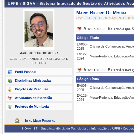
UFPB ›
SIGAA - Sistema Integrado de Gestão de Atividades Ac
Mario Ribeiro De Moura
DSIE - CCEN - DEPARTAMENTO DE 
Atividades de Extensão que
Código
Título
EV006-
Oficina de Comunicação Ambi
2025
MARIO RIBEIRO DE MOURA
EV122-
Mesa-Redonda: Educação Ambie
2024
CCEN - DEPARTAMENTO DE SISTEMÁTICA E
ECOLOGIA
Atividades de Extensão das q
Perfil Pessoal
Código
Título
Disciplinas Ministradas
EV006-
Oficina de Comunicação Ambi
Projetos de Pesquisa
2025
EV122-
Mesa-Redonda: Educação Ambie
Atividades de Extensão
2024
Projetos de Monitoria
Ir ao Menu Principal
SIGAA | STI - Superintendência de Tecnologia da Informação da UFPB / Coope