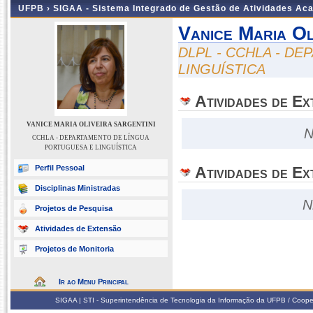
UFPB ›
SIGAA - Sistema Integrado de Gestão de Atividades Ac
Vanice Maria Ol
DLPL - CCHLA - D
LINGUÍSTICA
Atividades de E
VANICE MARIA OLIVEIRA SARGENTINI
N
CCHLA - DEPARTAMENTO DE LÍNGUA
PORTUGUESA E LINGUÍSTICA
Perfil Pessoal
Atividades de Ex
Disciplinas Ministradas
N
Projetos de Pesquisa
Atividades de Extensão
Projetos de Monitoria
Ir ao Menu Principal
SIGAA | STI - Superintendência de Tecnologia da Informação da UFPB / Coope