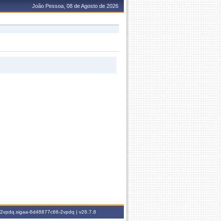
João Pessoa, 08 de Agosto de 2026
6-2vpdq.sigaa-6d48877c66-2vpdq |
v26.7.8