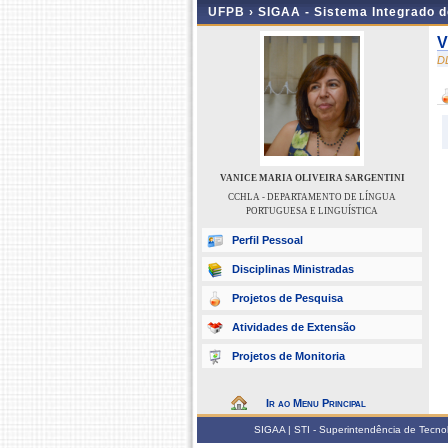
UFPB ›
SIGAA - Sistema Integrado 
V
D
VANICE MARIA OLIVEIRA SARGENTINI
CCHLA - DEPARTAMENTO DE LÍNGUA
PORTUGUESA E LINGUÍSTICA
Perfil Pessoal
Disciplinas Ministradas
Projetos de Pesquisa
Atividades de Extensão
Projetos de Monitoria
Ir ao Menu Principal
SIGAA | STI - Superintendência de Tecn