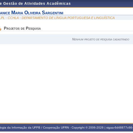
de Gestão de Atividades Acadêmicas
anice Maria Oliveira Sargentini
LPL - CCHLA - DEPARTAMENTO DE LÍNGUA PORTUGUESA E LINGUÍSTICA
Projetos de Pesquisa
Nenhum projeto de pesquisa cadastrado
ologia da Informação da UFPB / Cooperação UFRN - Copyright © 2006-2026 | sigaa-6d48877c6