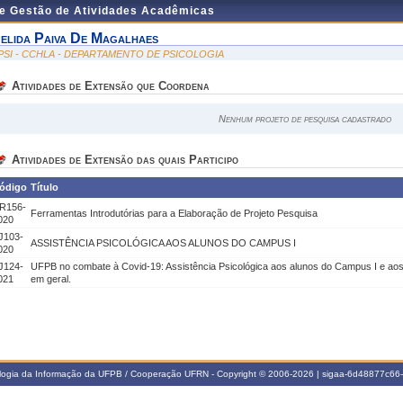
de Gestão de Atividades Acadêmicas
elida Paiva De Magalhaes
PSI - CCHLA - DEPARTAMENTO DE PSICOLOGIA
Atividades de Extensão que Coordena
Nenhum projeto de pesquisa cadastrado
Atividades de Extensão das quais Participo
ódigo
Título
R156-
Ferramentas Introdutórias para a Elaboração de Projeto Pesquisa
020
J103-
ASSISTÊNCIA PSICOLÓGICA AOS ALUNOS DO CAMPUS I
020
J124-
UFPB no combate à Covid-19: Assistência Psicológica aos alunos do Campus I e aos
021
em geral.
ologia da Informação da UFPB / Cooperação UFRN - Copyright © 2006-2026 | sigaa-6d48877c6