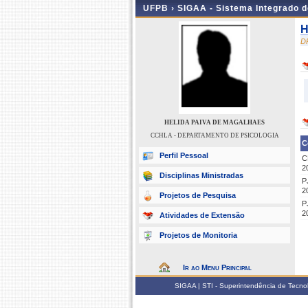
UFPB ›
SIGAA - Sistema Integrado 
H
D
HELIDA PAIVA DE MAGALHAES
CCHLA - DEPARTAMENTO DE PSICOLOGIA
C
Perfil Pessoal
C
2
Disciplinas Ministradas
P
2
Projetos de Pesquisa
P
2
Atividades de Extensão
Projetos de Monitoria
Ir ao Menu Principal
SIGAA | STI - Superintendência de Tecn