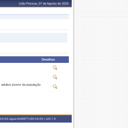
João Pessoa, 07 de Agosto de 2026
Detalhes
 adultos jovens da população
6-h2c54.sigaa-6d48877c66-h2c54 |
v26.7.8