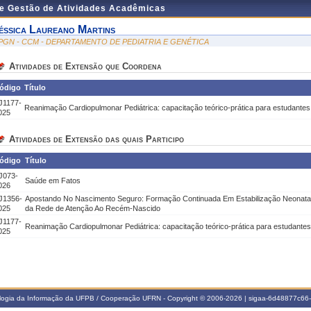
de Gestão de Atividades Acadêmicas
éssica Laureano Martins
PGN - CCM - DEPARTAMENTO DE PEDIATRIA E GENÉTICA
Atividades de Extensão que Coordena
ódigo
Título
J1177-
Reanimação Cardiopulmonar Pediátrica: capacitação teórico-prática para estudantes 
025
Atividades de Extensão das quais Participo
ódigo
Título
J073-
Saúde em Fatos
026
J1356-
Apostando No Nascimento Seguro: Formação Continuada Em Estabilização Neonatal 
025
da Rede de Atenção Ao Recém-Nascido
J1177-
Reanimação Cardiopulmonar Pediátrica: capacitação teórico-prática para estudantes
025
ologia da Informação da UFPB / Cooperação UFRN - Copyright © 2006-2026 | sigaa-6d48877c6