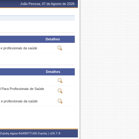
João Pessoa, 07 de Agosto de 2026
Detalhes
e profissionais da saúde
Detalhes
Para Profissionais de Saúde
 e profissionais da saúde
6-2vpdq.sigaa-6d48877c66-2vpdq |
v26.7.8