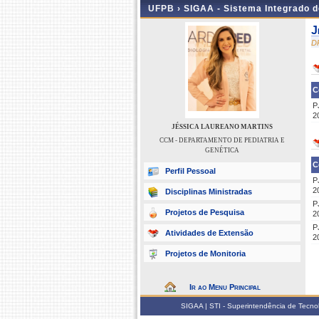
UFPB ›
SIGAA - Sistema Integrado 
J
D
C
P
2
JÉSSICA LAUREANO MARTINS
CCM - DEPARTAMENTO DE PEDIATRIA E
GENÉTICA
C
Perfil Pessoal
P
2
Disciplinas Ministradas
P
Projetos de Pesquisa
2
P
Atividades de Extensão
2
Projetos de Monitoria
Ir ao Menu Principal
SIGAA | STI - Superintendência de Tecn