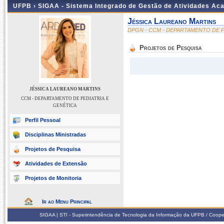
UFPB ›
SIGAA - Sistema Integrado de Gestão de Atividades Ac
Jéssica Laureano Martins
DPGN - CCM - DEPARTAMENTO DE P
Projetos de Pesquisa
JÉSSICA LAUREANO MARTINS
CCM - DEPARTAMENTO DE PEDIATRIA E
GENÉTICA
Perfil Pessoal
Disciplinas Ministradas
Projetos de Pesquisa
Atividades de Extensão
Projetos de Monitoria
Ir ao Menu Principal
SIGAA | STI - Superintendência de Tecnologia da Informação da UFPB / Coope