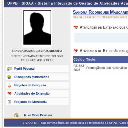
UFPB ›
SIGAA - Sistema Integrado de Gestão de Atividades Ac
Sandra Rodrigues Mascare
DBCM - CBIOTEC - DEPARTAMENTO
Atividades de Extensão que
Atividades de Extensão das q
SANDRA RODRIGUES MASCARENHAS
CBIOTEC - DEPARTAMENTO DE BIOLOGIA
Código
Título
CELULAR E MOLECULAR
PJ1563-
Promoção do uso racional de 
Perfil Pessoal
2025
Disciplinas Ministradas
Projetos de Pesquisa
Atividades de Extensão
Projetos de Monitoria
Ir ao Menu Principal
SIGAA | STI - Superintendência de Tecnologia da Informação da UFPB / Coope