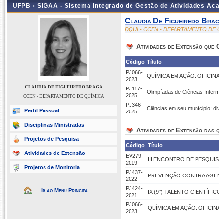
UFPB ›
SIGAA - Sistema Integrado de Gestão de Atividades Ac
Claudia De Figueiredo Bra
DQUI - CCEN - DEPARTAMENTO DE 
Atividades de Extensão que
Código
Título
PJ066-
QUÍMICA EM AÇÃO: OFICIN
2023
CLAUDIA DE FIGUEIREDO BRAGA
PJ117-
Olimpíadas de Ciências Inter
2025
CCEN - DEPARTAMENTO DE QUÍMICA
PJ346-
Ciências em seu munícipio: di
Perfil Pessoal
2025
Disciplinas Ministradas
Atividades de Extensão das q
Projetos de Pesquisa
Código
Título
Atividades de Extensão
EV279-
III ENCONTRO DE PESQUIS
2019
Projetos de Monitoria
PJ437-
PREVENÇÃO CONTRA AGENT
2022
PJ424-
Ir ao Menu Principal
IX (9°) TALENTO CIENTÍFI
2021
PJ066-
QUÍMICA EM AÇÃO: OFICIN
2023