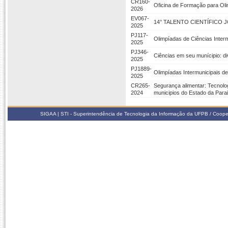
CR160-
Oficina de Formação para Oli
2026
EV067-
14° TALENTO CIENTÍFICO
2025
PJ117-
Olimpíadas de Ciências Inter
2025
PJ346-
Ciências em seu munícipio: di
2025
PJ1889-
Olimpíadas Intermunicipais d
2025
CR265-
Segurança alimentar: Tecnolo
2024
municipios do Estado da Para
SIGAA | STI - Superintendência de Tecnologia da Informação da UFPB / Coope