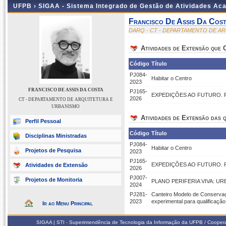
UFPB ›
SIGAA - Sistema Integrado de Gestão de Atividades Ac
Francisco De Assis Da Cos
DARQ - CT - DEPARTAMENTO DE A
Atividades de Extensão que
Código
Título
PJ084-
Habitar o Centro
2023
FRANCISCO DE ASSIS DA COSTA
PJ165-
EXPEDIÇÕES AO FUTURO. Proces
2026
CT - DEPARTAMENTO DE ARQUITETURA E
URBANISMO
Atividades de Extensão das q
Perfil Pessoal
Código
Título
Disciplinas Ministradas
PJ084-
Habitar o Centro
Projetos de Pesquisa
2023
PJ165-
EXPEDIÇÕES AO FUTURO. Proces
Atividades de Extensão
2026
PJ007-
Projetos de Monitoria
PLANO PERIFERIA VIVA: U
2024
PJ281-
Canteiro Modelo de Conservaçã
2023
experimental para qualificação
Ir ao Menu Principal
SIGAA | STI - Superintendência de Tecnologia da Informação da UFPB / Coope