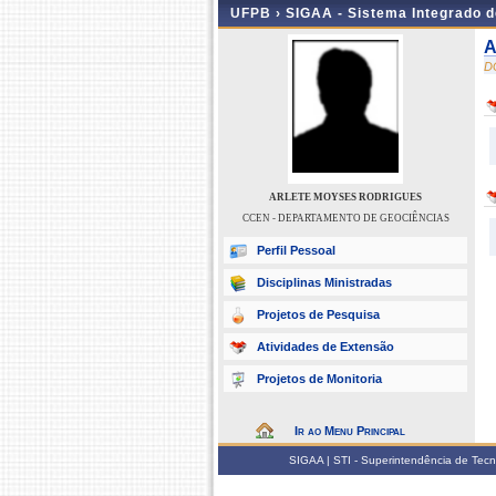
UFPB ›
SIGAA - Sistema Integrado 
A
D
ARLETE MOYSES RODRIGUES
CCEN - DEPARTAMENTO DE GEOCIÊNCIAS
Perfil Pessoal
Disciplinas Ministradas
Projetos de Pesquisa
Atividades de Extensão
Projetos de Monitoria
Ir ao Menu Principal
SIGAA | STI - Superintendência de Tec