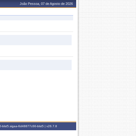
João Pessoa, 07 de Agosto de 2026
-blst5.sigaa-6d48877c66-blst5 |
v26.7.8