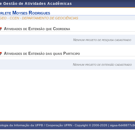
de Gestão de Atividades Acadêmicas
rlete Moyses Rodrigues
GEO - CCEN - DEPARTAMENTO DE GEOCIÊNCIAS
Atividades de Extensão que Coordena
Nenhum projeto de pesquisa cadastrado
Atividades de Extensão das quais Participo
Nenhum projeto de extensão cadastrado
nologia da Informação da UFPB / Cooperação UFRN - Copyright © 2006-2026 | sigaa-6d48877c66