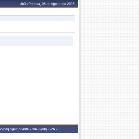
João Pessoa, 08 de Agosto de 2026
6-2vpdq.sigaa-6d48877c66-2vpdq |
v26.7.8