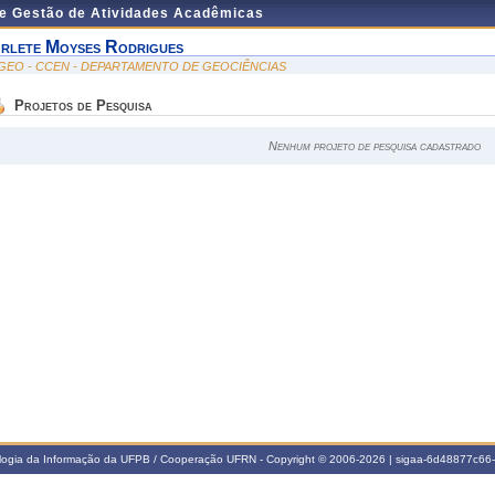
de Gestão de Atividades Acadêmicas
rlete Moyses Rodrigues
GEO - CCEN - DEPARTAMENTO DE GEOCIÊNCIAS
Projetos de Pesquisa
Nenhum projeto de pesquisa cadastrado
ologia da Informação da UFPB / Cooperação UFRN - Copyright © 2006-2026 | sigaa-6d48877c6