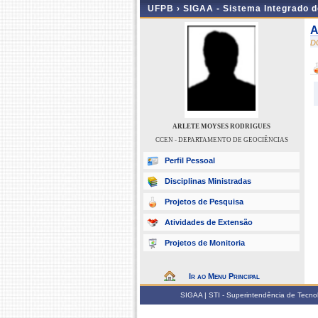
UFPB ›
SIGAA - Sistema Integrado 
A
D
ARLETE MOYSES RODRIGUES
CCEN - DEPARTAMENTO DE GEOCIÊNCIAS
Perfil Pessoal
Disciplinas Ministradas
Projetos de Pesquisa
Atividades de Extensão
Projetos de Monitoria
Ir ao Menu Principal
SIGAA | STI - Superintendência de Tecn