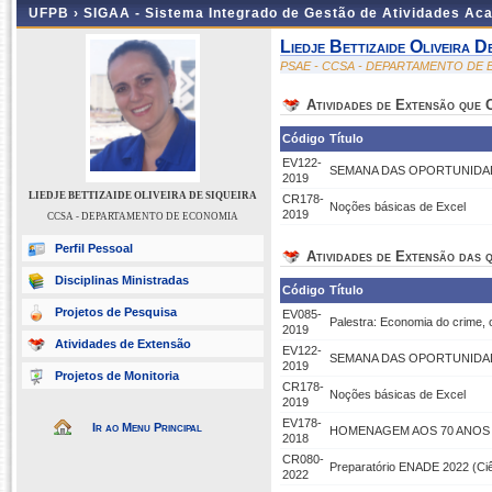
UFPB ›
SIGAA - Sistema Integrado de Gestão de Atividades Ac
Liedje Bettizaide Oliveira D
PSAE - CCSA - DEPARTAMENTO DE
Atividades de Extensão que
Código
Título
EV122-
SEMANA DAS OPORTUNIDADES:
2019
LIEDJE BETTIZAIDE OLIVEIRA DE SIQUEIRA
CR178-
Noções básicas de Excel
2019
CCSA - DEPARTAMENTO DE ECONOMIA
Perfil Pessoal
Atividades de Extensão das q
Disciplinas Ministradas
Código
Título
Projetos de Pesquisa
EV085-
Palestra: Economia do crime
2019
Atividades de Extensão
EV122-
SEMANA DAS OPORTUNIDADES:
2019
Projetos de Monitoria
CR178-
Noções básicas de Excel
2019
EV178-
Ir ao Menu Principal
HOMENAGEM AOS 70 ANOS 
2018
CR080-
Preparatório ENADE 2022 (Ci
2022