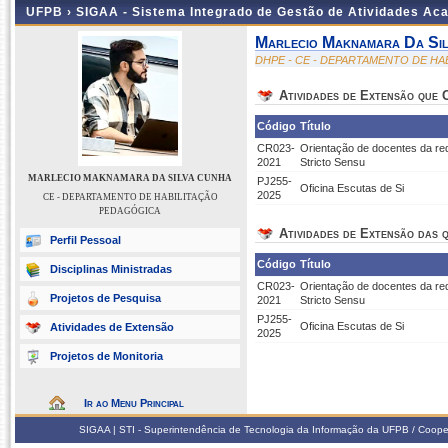
UFPB ›
SIGAA - Sistema Integrado de Gestão de Atividades Ac
Marlecio Maknamara Da Si
DHPE - CE - DEPARTAMENTO DE H
Atividades de Extensão que
Código
Título
CR023-
Orientação de docentes da re
2021
Stricto Sensu
MARLECIO MAKNAMARA DA SILVA CUNHA
PJ255-
Oficina Escutas de Si
2025
CE - DEPARTAMENTO DE HABILITAÇÃO
PEDAGÓGICA
Atividades de Extensão das q
Perfil Pessoal
Código
Título
Disciplinas Ministradas
CR023-
Orientação de docentes da re
Projetos de Pesquisa
2021
Stricto Sensu
PJ255-
Oficina Escutas de Si
Atividades de Extensão
2025
Projetos de Monitoria
Ir ao Menu Principal
SIGAA | STI - Superintendência de Tecnologia da Informação da UFPB / Coope