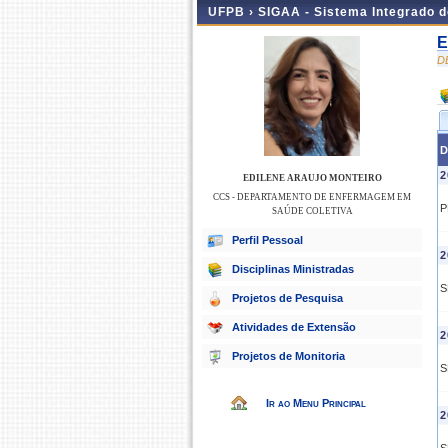
UFPB ›
SIGAA - Sistema Integrado 
E
D
D
2
EDILENE ARAUJO MONTEIRO
CCS - DEPARTAMENTO DE ENFERMAGEM EM
P
SAÚDE COLETIVA
Perfil Pessoal
2
Disciplinas Ministradas
S
Projetos de Pesquisa
Atividades de Extensão
2
Projetos de Monitoria
S
Ir ao Menu Principal
2