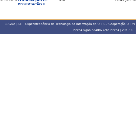
MPGE0010
ELABORAÇÃO DE
45h
7T345 (31/07/
DISSERTAÇÃO II
METODOLOGIA DE
MPGE0011
INVESTIGAÇÃO
15h
567M234 56T234 (05
EPIDEMIOLÓGICA
SIGAA | STI - Superintendência de Tecnologia da Informação da UFPB / Cooperação UFRN 
024.1
h2c54.sigaa-6d48877c66-h2c54 |
v26.7.8
SEMINÁRIO DE
MPGE0009
ELABORAÇÃO DE
45h
7T34 (22/02/2
DISSERTAÇÃO I
023.2
SEMINÁRIO DE
MPGE0010
ELABORAÇÃO DE
45h
3N12 (27/07/2
DISSERTAÇÃO II
METODOLOGIA DE
MPGE0011
INVESTIGAÇÃO
15h
56M234 7M12345 56T123
EPIDEMIOLÓGICA
023.1
SEMINÁRIO DE
MPGE0009
ELABORAÇÃO DE
45h
4M123 (27/02/
DISSERTAÇÃO I
022.2
SEMINÁRIO DE
MPGE0010
ELABORAÇÃO DE
45h
5N345 (11/08/
DISSERTAÇÃO II
METODOLOGIA DE