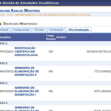
de Gestão de Atividades Acadêmicas
dilene Araujo Monteiro
ESC - CCS - DEPARTAMENTO DE ENFERMAGEM EM SAÚDE COLETIVA
Disciplinas Ministradas
Infantil
Fundamental
Técnico
Graduação
Pós-Graduação
Carga
isciplina
Horário
Horária
026.1
INVESTIGAÇÃO
PPGE0024
CIENTÍFICA EM
15h
567M234 56T234 (09
GERONTOLOGIA
025.2
SEMINÁRIO DE
MPGE0010
ELABORAÇÃO DE
45h
7T23 (04/09/2
DISSERTAÇÃO II
025.1
SEMINÁRIO DE
MPGE0009
ELABORAÇÃO DE
45h
56T5 (06/03/2
DISSERTAÇÃO I
024.2
SEMINÁRIO DE