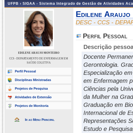
UFPB ›
SIGAA - Sistema Integrado de Gestão de Atividades Ac
Edilene Araujo
DESC - CCS - DE
Perfil Pessoal
Descrição pessoa
EDILENE ARAUJO MONTEIRO
Docente Permanen
CCS - DEPARTAMENTO DE ENFERMAGEM EM
SAÚDE COLETIVA
Gerontologia. Gra
Perfil Pessoal
Especialização em
em Enfermagem pel
Disciplinas Ministradas
Ciências pela Univ
Projetos de Pesquisa
da Mulher na Gra
Atividades de Extensão
Graduação em Bio
Projetos de Monitoria
Internacional de 
Representações So
Ir ao Menu Principal
Estudo e Pesquisa