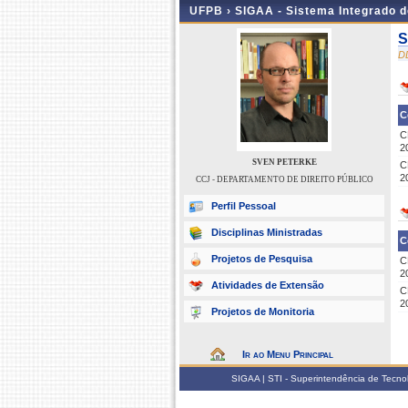
UFPB ›
SIGAA - Sistema Integrado 
S
D
C
C
2
SVEN PETERKE
C
2
CCJ - DEPARTAMENTO DE DIREITO PÚBLICO
Perfil Pessoal
Disciplinas Ministradas
C
Projetos de Pesquisa
C
2
Atividades de Extensão
C
2
Projetos de Monitoria
Ir ao Menu Principal
SIGAA | STI - Superintendência de Tecn