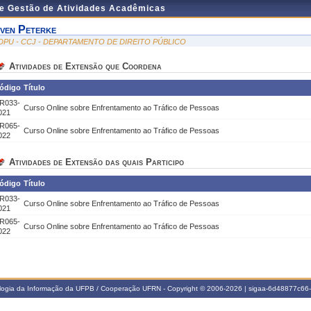
de Gestão de Atividades Acadêmicas
ven Peterke
DPU - CCJ - DEPARTAMENTO DE DIREITO PÚBLICO
Atividades de Extensão que Coordena
ódigo
Título
R033-
Curso Online sobre Enfrentamento ao Tráfico de Pessoas
021
R065-
Curso Online sobre Enfrentamento ao Tráfico de Pessoas
022
Atividades de Extensão das quais Participo
ódigo
Título
R033-
Curso Online sobre Enfrentamento ao Tráfico de Pessoas
021
R065-
Curso Online sobre Enfrentamento ao Tráfico de Pessoas
022
ologia da Informação da UFPB / Cooperação UFRN - Copyright © 2006-2026 | sigaa-6d48877c6