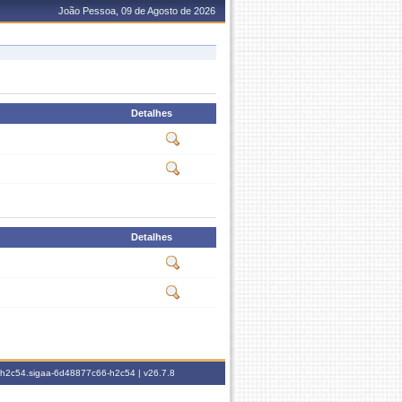
João Pessoa, 09 de Agosto de 2026
Detalhes
Detalhes
6-h2c54.sigaa-6d48877c66-h2c54 |
v26.7.8