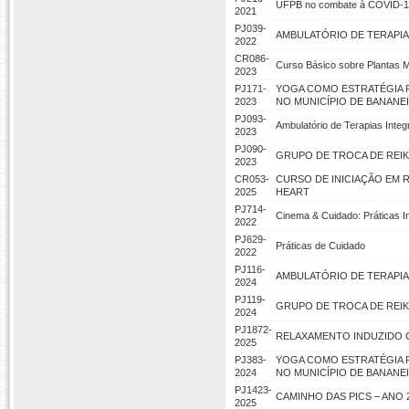
UFPB no combate à COVID-19 
2021
PJ039-
AMBULATÓRIO DE TERAPIA
2022
CR086-
Curso Básico sobre Plantas M
2023
PJ171-
YOGA COMO ESTRATÉGIA 
2023
NO MUNICÍPIO DE BANANE
PJ093-
Ambulatório de Terapias Integ
2023
PJ090-
GRUPO DE TROCA DE REIKI
2023
CR053-
CURSO DE INICIAÇÃO EM RE
2025
HEART
PJ714-
Cinema & Cuidado: Práticas I
2022
PJ629-
Práticas de Cuidado
2022
PJ116-
AMBULATÓRIO DE TERAPIAS
2024
PJ119-
GRUPO DE TROCA DE REIKI
2024
PJ1872-
RELAXAMENTO INDUZIDO C
2025
PJ383-
YOGA COMO ESTRATÉGIA 
2024
NO MUNICÍPIO DE BANANEIR
PJ1423-
CAMINHO DAS PICS – ANO 
2025