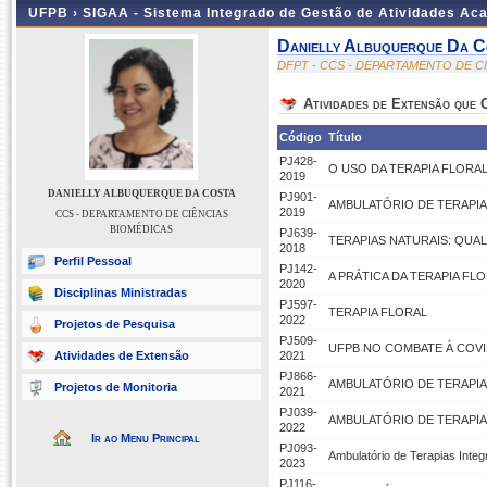
UFPB ›
SIGAA - Sistema Integrado de Gestão de Atividades Ac
Danielly Albuquerque Da C
DFPT - CCS - DEPARTAMENTO DE C
Atividades de Extensão que
Código
Título
PJ428-
O USO DA TERAPIA FLORA
2019
DANIELLY ALBUQUERQUE DA COSTA
PJ901-
AMBULATÓRIO DE TERAPIA
2019
CCS - DEPARTAMENTO DE CIÊNCIAS
BIOMÉDICAS
PJ639-
TERAPIAS NATURAIS: QUA
2018
Perfil Pessoal
PJ142-
A PRÁTICA DA TERAPIA FL
2020
Disciplinas Ministradas
PJ597-
TERAPIA FLORAL
2022
Projetos de Pesquisa
PJ509-
UFPB NO COMBATE À COVID
Atividades de Extensão
2021
PJ866-
AMBULATÓRIO DE TERAPIA
Projetos de Monitoria
2021
PJ039-
AMBULATÓRIO DE TERAPIA
2022
Ir ao Menu Principal
PJ093-
Ambulatório de Terapias Integ
2023
PJ116-