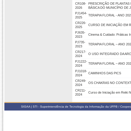
CR108-
PRESCRIÇÃO DE PLANTAS 
2026
BÁSICA DO MUNICÍPIO DE 
PJ1454-
TERAPIA FLORAL - ANO 202
2025
CR226-
CURSO DE INICIAÇÃO EM RE
2025
PJ635-
Cinema & Cuidado: Práticas I
2023
PJ735-
TERAPIA FLORAL – ANO 202
2023
CR217-
O USO INTEGRADO DA ARO
2024
PJ1222-
TERAPIA FLORAL – ANO 202
2024
PJ1018-
CAMINHOS DAS PICS
2024
CR249-
OS CHAKRAS NO CONTEXTO
2024
CR211-
Curso de Iniciação em Reiki N
2024
SIGAA | STI - Superintendência de Tecnologia da Informação da UFPB / Coope