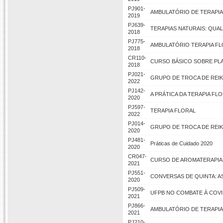
PJ901-
AMBULATÓRIO DE TERAPIA
2019
PJ639-
TERAPIAS NATURAIS: QUA
2018
PJ775-
AMBULATÓRIO TERAPIA F
2018
CR110-
CURSO BÁSICO SOBRE PLA
2018
PJ021-
GRUPO DE TROCA DE REIKI
2022
PJ142-
A PRÁTICA DA TERAPIA FL
2020
PJ597-
TERAPIA FLORAL
2022
PJ014-
GRUPO DE TROCA DE REIK
2020
PJ481-
Práticas de Cuidado 2020
2020
CR047-
CURSO DE AROMATERAPIA
2021
PJ551-
CONVERSAS DE QUINTA: A
2020
PJ509-
UFPB NO COMBATE À COVID
2021
PJ866-
AMBULATÓRIO DE TERAPIA
2021
PJ210-