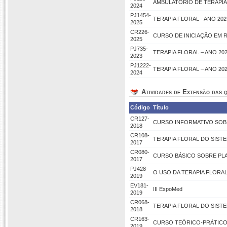
AMBULATÓRIO DE TERAPIAS
2024
PJ1454-
TERAPIA FLORAL - ANO 202
2025
CR226-
CURSO DE INICIAÇÃO EM RE
2025
PJ735-
TERAPIA FLORAL – ANO 202
2023
PJ1222-
TERAPIA FLORAL – ANO 202
2024
Atividades de Extensão das q
Código
Título
CR127-
CURSO INFORMATIVO SOB
2018
CR108-
TERAPIA FLORAL DO SISTEM
2017
CR080-
CURSO BÁSICO SOBRE PLA
2017
PJ428-
O USO DA TERAPIA FLORA
2019
EV181-
III ExpoMed
2019
CR068-
TERAPIA FLORAL DO SISTEM
2018
CR163-
CURSO TEÓRICO-PRÁTICO 
2019