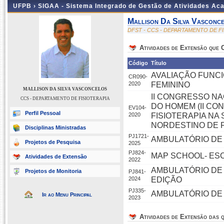
UFPB ›
SIGAA - Sistema Integrado de Gestão de Atividades Ac
Mallison Da Silva Vasconc
DFST - CCS - DEPARTAMENTO DE F
Atividades de Extensão que
Código
Título
AVALIAÇÃO FUNCI
CR090-
2020
FEMININO
MALLISON DA SILVA VASCONCELOS
II CONGRESSO NA
CCS - DEPARTAMENTO DE FISIOTERAPIA
DO HOMEM (II CO
EV104-
Perfil Pessoal
2020
FISIOTERAPIA NA
NORDESTINO DE F
Disciplinas Ministradas
PJ1721-
AMBULATÓRIO DE
Projetos de Pesquisa
2025
PJ824-
MAP SCHOOL- ES
Atividades de Extensão
2022
AMBULATÓRIO DE 
Projetos de Monitoria
PJ841-
2024
EDIÇÃO
PJ335-
AMBULATÓRIO DE 
Ir ao Menu Principal
2023
Atividades de Extensão das q