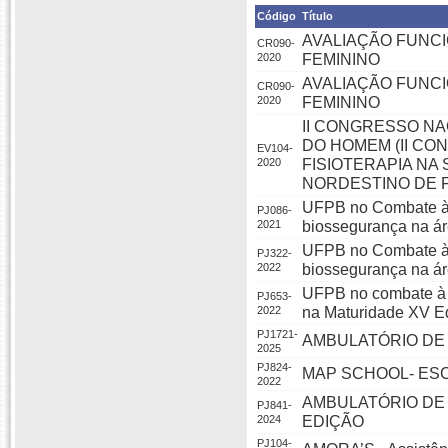
Código
Título
AVALIAÇÃO FUNCI
CR090-
2020
FEMININO
AVALIAÇÃO FUNCI
CR090-
2020
FEMININO
II CONGRESSO NA
DO HOMEM (II CO
EV104-
2020
FISIOTERAPIA NA
NORDESTINO DE F
UFPB no Combate à C
PJ086-
2021
biossegurança na á
UFPB no Combate à C
PJ322-
2022
biossegurança na á
UFPB no combate à 
PJ653-
2022
na Maturidade XV E
PJ1721-
AMBULATÓRIO DE
2025
PJ824-
MAP SCHOOL- ES
2022
AMBULATÓRIO DE 
PJ841-
2024
EDIÇÃO
PJ104-