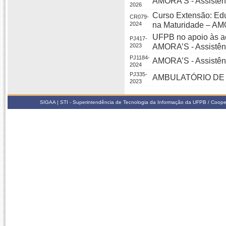
AMORA’S - Assistênc
2026
Curso Extensão: Ed
CR079-
2024
na Maturidade – AM
UFPB no apoio às aç
PJ417-
2023
AMORA’S - Assistênc
PJ1184-
AMORA’S - Assistênc
2024
PJ335-
AMBULATÓRIO DE 
2023
SIGAA | STI - Superintendência de Tecnologia da Informação da UFPB / Coope