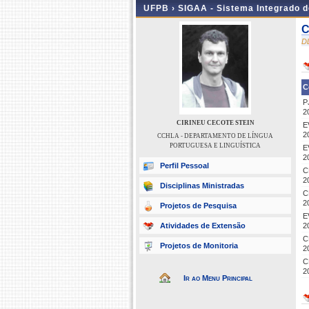
UFPB ›
SIGAA - Sistema Integrado 
C
D
C
P
2
CIRINEU CECOTE STEIN
E
2
CCHLA - DEPARTAMENTO DE LÍNGUA
PORTUGUESA E LINGUÍSTICA
E
2
Perfil Pessoal
C
2
Disciplinas Ministradas
C
2
Projetos de Pesquisa
E
Atividades de Extensão
2
C
Projetos de Monitoria
2
C
2
Ir ao Menu Principal