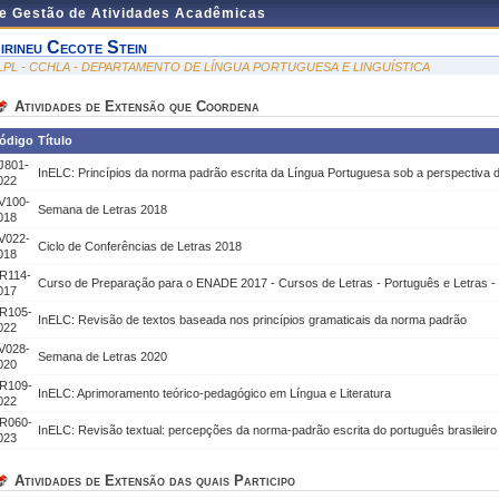
de Gestão de Atividades Acadêmicas
irineu Cecote Stein
LPL - CCHLA - DEPARTAMENTO DE LÍNGUA PORTUGUESA E LINGUÍSTICA
Atividades de Extensão que Coordena
ódigo
Título
J801-
InELC: Princípios da norma padrão escrita da Língua Portuguesa sob a perspectiva d
022
V100-
Semana de Letras 2018
018
V022-
Ciclo de Conferências de Letras 2018
018
R114-
Curso de Preparação para o ENADE 2017 - Cursos de Letras - Português e Letras - 
017
R105-
InELC: Revisão de textos baseada nos princípios gramaticais da norma padrão
022
V028-
Semana de Letras 2020
020
R109-
InELC: Aprimoramento teórico-pedagógico em Língua e Literatura
022
R060-
InELC: Revisão textual: percepções da norma-padrão escrita do português brasileiro
023
Atividades de Extensão das quais Participo