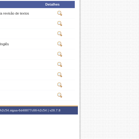
Detalhes
a revisão de textos
Inglês
6-h2c54.sigaa-6d48877c66-h2c54 |
v26.7.8