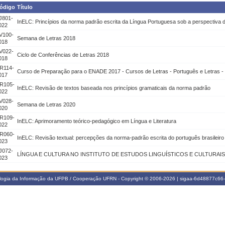
ódigo
Título
J801-
InELC: Princípios da norma padrão escrita da Língua Portuguesa sob a perspectiva d
022
V100-
Semana de Letras 2018
018
V022-
Ciclo de Conferências de Letras 2018
018
R114-
Curso de Preparação para o ENADE 2017 - Cursos de Letras - Português e Letras - 
017
R105-
InELC: Revisão de textos baseada nos princípios gramaticais da norma padrão
022
V028-
Semana de Letras 2020
020
R109-
InELC: Aprimoramento teórico-pedagógico em Língua e Literatura
022
R060-
InELC: Revisão textual: percepções da norma-padrão escrita do português brasileiro
023
J072-
LÍNGUA E CULTURA NO INSTITUTO DE ESTUDOS LINGUÍSTICOS E CULTURAIS
023
ologia da Informação da UFPB / Cooperação UFRN - Copyright © 2006-2026 | sigaa-6d48877c6