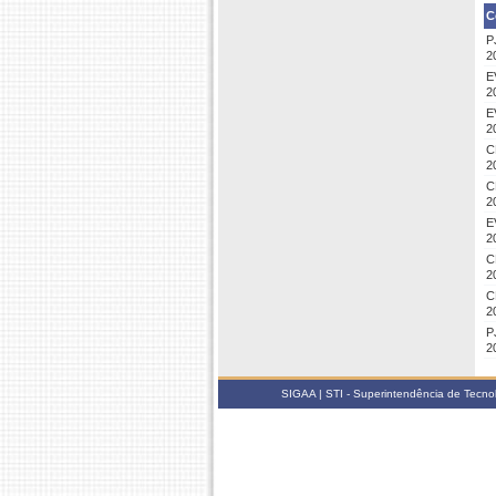
C
P
2
E
2
E
2
C
2
C
2
E
2
C
2
C
2
P
2
SIGAA | STI - Superintendência de Tecn