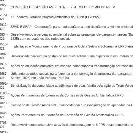
J927-
COMISSÃO DE GESTÃO AMBIENTAL - SISTEMA DE COMPOSTAGEM
020
V023-
1° Encontro Geral de Projetos Ambientais da UFPB (EGEPAM)
021
J912-
SEAD E SEAP - Cooperação para a educação e a socialização no ambiente prisional
022
J834-
Desenvolvendo a percepção ambiental sobre as preguiças-da-garganta-marrom (Bra
021
1825) com os usuários das redes sociais.
J515-
Implantação e Monitoramento de Programa de Coleta Seletiva Solidária na UFPB at
021
J802-
Universidade parceira na gestão de resíduos sólidos: uma experiência em Pedras 
021
J915-
Ações de educação ambiental em escolas: fomentando a transformação por meio da 
024
J687-
Utilizando as redes sociais para fomentar a conservação da preguiça-da- garganta
021
Schinz, 1825) em João Pessoa, Paraíba.
J691-
Sensibilização da comunidade acadêmica e de suas família pela ação do Trote Verde
021
J1065-
Ações Permanentes de Extensão da Comissão de Gestão Ambiental da UFPB
023
J023-
Comissão de Gestão Ambiental - Compostagem e ressocialização de apenados na
023
J638-
Ações Permanentes de Extensão da Comissão de Gestão Ambiental da UFPB
021
J703-
Desenvolvimento sustentável através da compostagem na UFPB e nas comunidade
021
J622-