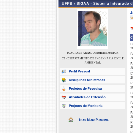
UFPB ›
SIGAA - Sistema Integrado 
J
D
C
P
2
JOACIO DE ARAUJO MORAIS JUNIOR
P
2
CT - DEPARTAMENTO DE ENGENHARIA CIVIL E
AMBIENTAL
P
2
Perfil Pessoal
E
2
Disciplinas Ministradas
P
2
Projetos de Pesquisa
P
Atividades de Extensão
2
P
Projetos de Monitoria
2
P
2
Ir ao Menu Principal
P
2
P