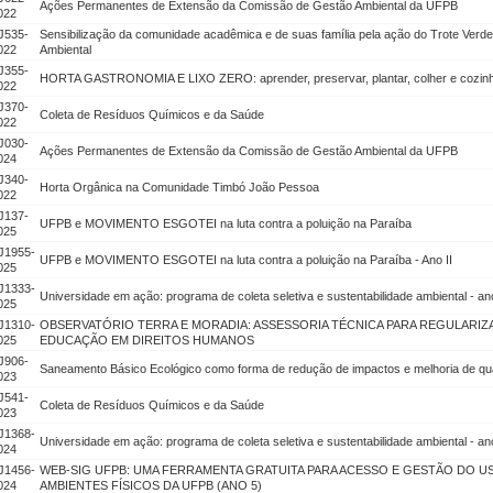
Ações Permanentes de Extensão da Comissão de Gestão Ambiental da UFPB
022
J535-
Sensibilização da comunidade acadêmica e de suas família pela ação do Trote Verd
022
Ambiental
J355-
HORTA GASTRONOMIA E LIXO ZERO: aprender, preservar, plantar, colher e cozinh
022
J370-
Coleta de Resíduos Químicos e da Saúde
022
J030-
Ações Permanentes de Extensão da Comissão de Gestão Ambiental da UFPB
024
J340-
Horta Orgânica na Comunidade Timbó João Pessoa
022
J137-
UFPB e MOVIMENTO ESGOTEI na luta contra a poluição na Paraíba
025
J1955-
UFPB e MOVIMENTO ESGOTEI na luta contra a poluição na Paraíba - Ano II
025
J1333-
Universidade em ação: programa de coleta seletiva e sustentabilidade ambiental - ano
025
J1310-
OBSERVATÓRIO TERRA E MORADIA: ASSESSORIA TÉCNICA PARA REGULARIZ
025
EDUCAÇÃO EM DIREITOS HUMANOS
J906-
Saneamento Básico Ecológico como forma de redução de impactos e melhoria de qu
023
J541-
Coleta de Resíduos Químicos e da Saúde
023
J1368-
Universidade em ação: programa de coleta seletiva e sustentabilidade ambiental - an
024
J1456-
WEB-SIG UFPB: UMA FERRAMENTA GRATUITA PARA ACESSO E GESTÃO DO 
024
AMBIENTES FÍSICOS DA UFPB (ANO 5)