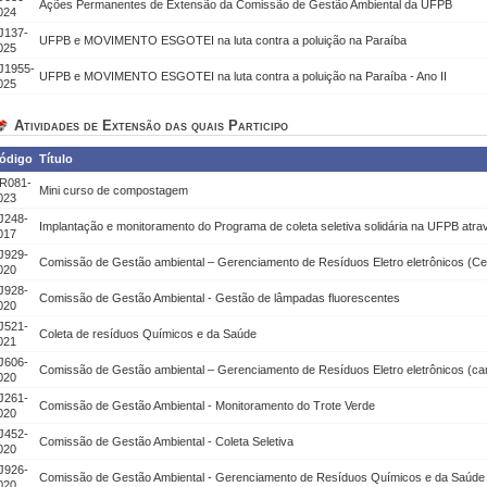
Ações Permanentes de Extensão da Comissão de Gestão Ambiental da UFPB
024
J137-
UFPB e MOVIMENTO ESGOTEI na luta contra a poluição na Paraíba
025
J1955-
UFPB e MOVIMENTO ESGOTEI na luta contra a poluição na Paraíba - Ano II
025
Atividades de Extensão das quais Participo
ódigo
Título
R081-
Mini curso de compostagem
023
J248-
Implantação e monitoramento do Programa de coleta seletiva solidária na UFPB atr
017
J929-
Comissão de Gestão ambiental – Gerenciamento de Resíduos Eletro eletrônicos (Cen
020
J928-
Comissão de Gestão Ambiental - Gestão de lâmpadas fluorescentes
020
J521-
Coleta de resíduos Químicos e da Saúde
021
J606-
Comissão de Gestão ambiental – Gerenciamento de Resíduos Eletro eletrônicos (ca
020
J261-
Comissão de Gestão Ambiental - Monitoramento do Trote Verde
020
J452-
Comissão de Gestão Ambiental - Coleta Seletiva
020
J926-
Comissão de Gestão Ambiental - Gerenciamento de Resíduos Químicos e da Saúde
020