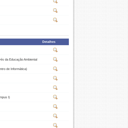
Detalhes
avés da Educação Ambiental
tro de Informática)
mpus I)