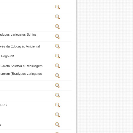
dypus variegatus Schinz,
ravés da Educação Ambiental
de Fogo-PB
Coleta Seletiva e Reciclagem
-marrom (Bradypus variegatus
 UFPB
s