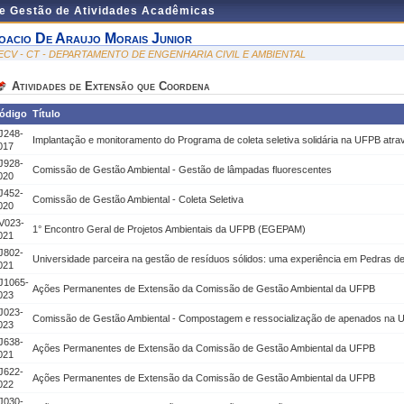
de Gestão de Atividades Acadêmicas
oacio De Araujo Morais Junior
ECV - CT - DEPARTAMENTO DE ENGENHARIA CIVIL E AMBIENTAL
Atividades de Extensão que Coordena
ódigo
Título
J248-
Implantação e monitoramento do Programa de coleta seletiva solidária na UFPB atr
017
J928-
Comissão de Gestão Ambiental - Gestão de lâmpadas fluorescentes
020
J452-
Comissão de Gestão Ambiental - Coleta Seletiva
020
V023-
1° Encontro Geral de Projetos Ambientais da UFPB (EGEPAM)
021
J802-
Universidade parceira na gestão de resíduos sólidos: uma experiência em Pedras 
021
J1065-
Ações Permanentes de Extensão da Comissão de Gestão Ambiental da UFPB
023
J023-
Comissão de Gestão Ambiental - Compostagem e ressocialização de apenados na
023
J638-
Ações Permanentes de Extensão da Comissão de Gestão Ambiental da UFPB
021
J622-
Ações Permanentes de Extensão da Comissão de Gestão Ambiental da UFPB
022
J030-