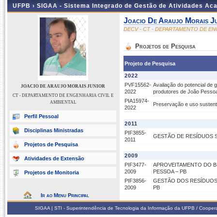
UFPB ›
SIGAA - Sistema Integrado de Gestão de Atividades Ac
Joacio De Araujo Morais J
DECV - CT - DEPARTAMENTO DE EN
Projetos de Pesquisa
Projeto de Pesquisa
2022
PVF15562-
Avaliação do potencial de 
JOACIO DE ARAUJO MORAIS JUNIOR
2022
produtores de João Pessoa,
CT - DEPARTAMENTO DE ENGENHARIA CIVIL E
PIA15974-
AMBIENTAL
Preservação e uso sustent
2022
Perfil Pessoal
2011
Disciplinas Ministradas
PIF3855-
GESTÃO DE RESÍDUOS 
2011
Projetos de Pesquisa
2009
Atividades de Extensão
PIF3477-
APROVEITAMENTO DO B
2009
PESSOA – PB
Projetos de Monitoria
PIF3856-
GESTÃO DOS RESÍDUOS 
2009
PB
Ir ao Menu Principal
SIGAA | STI - Superintendência de Tecnologia da Informação da UFPB / Coope