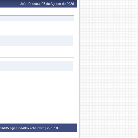
João Pessoa, 07 de Agosto de 2026
-blst5.sigaa-6d48877c66-blst5 |
v26.7.8