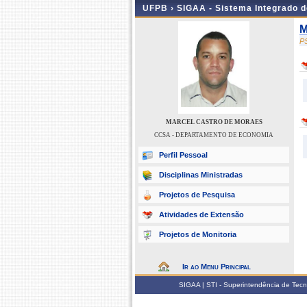
UFPB ›
SIGAA - Sistema Integrado 
M
P
MARCEL CASTRO DE MORAES
CCSA - DEPARTAMENTO DE ECONOMIA
Perfil Pessoal
Disciplinas Ministradas
Projetos de Pesquisa
Atividades de Extensão
Projetos de Monitoria
Ir ao Menu Principal
SIGAA | STI - Superintendência de Tec