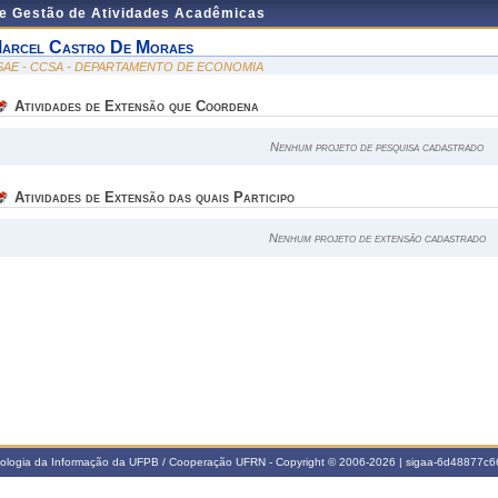
de Gestão de Atividades Acadêmicas
arcel Castro De Moraes
SAE - CCSA - DEPARTAMENTO DE ECONOMIA
Atividades de Extensão que Coordena
Nenhum projeto de pesquisa cadastrado
Atividades de Extensão das quais Participo
Nenhum projeto de extensão cadastrado
nologia da Informação da UFPB / Cooperação UFRN - Copyright © 2006-2026 | sigaa-6d48877c66