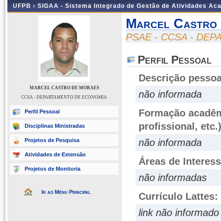
UFPB ›
SIGAA - Sistema Integrado de Gestão de Atividades Ac
Marcel Castro
PSAE - CCSA - DE
Perfil Pessoal
Descrição pessoa
MARCEL CASTRO DE MORAES
não informada
CCSA - DEPARTAMENTO DE ECONOMIA
Formação acadêmi
Perfil Pessoal
profissional, etc.
Disciplinas Ministradas
Projetos de Pesquisa
não informada
Atividades de Extensão
Áreas de Interes
Projetos de Monitoria
não informadas
Ir ao Menu Principal
Currículo Lattes:
link não informado