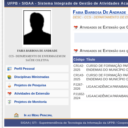
UFPB ›
SIGAA - Sistema Integrado de Gestão de Atividades Ac
Fabia Barbosa De Andrade
DESC - CCS - DEPARTAMENTO DE 
Atividades de Extensão que
Atividades de Extensão das q
FABIA BARBOSA DE ANDRADE
CCS - DEPARTAMENTO DE ENFERMAGEM EM
Código
Título
SAÚDE COLETIVA
CR142-
CURSO DE FORMAÇÃO PAR
Perfil Pessoal
2025
ENDEMIAS DO MUNICÍPIO 
CR143-
CURSO DE FORMAÇÃO PAR
Disciplinas Ministradas
2025
ENDEMIAS DO MUNICÍPIO 
PJ267-
Projetos de Pesquisa
LIGA ACADÊMICA PARAIBANA
2026
Atividades de Extensão
PJ1652-
LIGA ACADÊMICA PARAIBA
2024
Projetos de Monitoria
Ir ao Menu Principal
SIGAA | STI - Superintendência de Tecnologia da Informação da UFPB / Coope