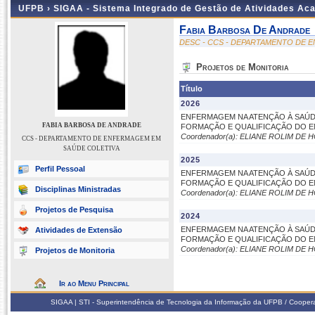
UFPB ›
SIGAA - Sistema Integrado de Gestão de Atividades Ac
Fabia Barbosa De Andrade
DESC - CCS - DEPARTAMENTO DE 
Projetos de Monitoria
Título
2026
ENFERMAGEM NA ATENÇÃO À SAÚDE
FABIA BARBOSA DE ANDRADE
FORMAÇÃO E QUALIFICAÇÃO DO ENS
Coordenador(a): ELIANE ROLIM DE
CCS - DEPARTAMENTO DE ENFERMAGEM EM
SAÚDE COLETIVA
2025
Perfil Pessoal
ENFERMAGEM NA ATENÇÃO À SAÚDE
FORMAÇÃO E QUALIFICAÇÃO DO ENS
Disciplinas Ministradas
Coordenador(a): ELIANE ROLIM DE
Projetos de Pesquisa
2024
ENFERMAGEM NA ATENÇÃO À SAÚDE
Atividades de Extensão
FORMAÇÃO E QUALIFICAÇÃO DO E
Coordenador(a): ELIANE ROLIM DE
Projetos de Monitoria
Ir ao Menu Principal
SIGAA | STI - Superintendência de Tecnologia da Informação da UFPB / Coope