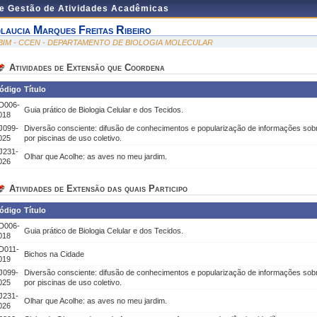
de Gestão de Atividades Acadêmicas
laucia Marques Freitas Ribeiro
BIM - CCEN - DEPARTAMENTO DE BIOLOGIA MOLECULAR
Atividades de Extensão que Coordena
ódigo
Título
D006-
Guia prático de Biologia Celular e dos Tecidos.
018
J099-
Diversão consciente: difusão de conhecimentos e popularização de informações sob
025
por piscinas de uso coletivo.
J231-
Olhar que Acolhe: as aves no meu jardim.
026
Atividades de Extensão das quais Participo
ódigo
Título
D006-
Guia prático de Biologia Celular e dos Tecidos.
018
D011-
Bichos na Cidade
019
J099-
Diversão consciente: difusão de conhecimentos e popularização de informações sob
025
por piscinas de uso coletivo.
J231-
Olhar que Acolhe: as aves no meu jardim.
026