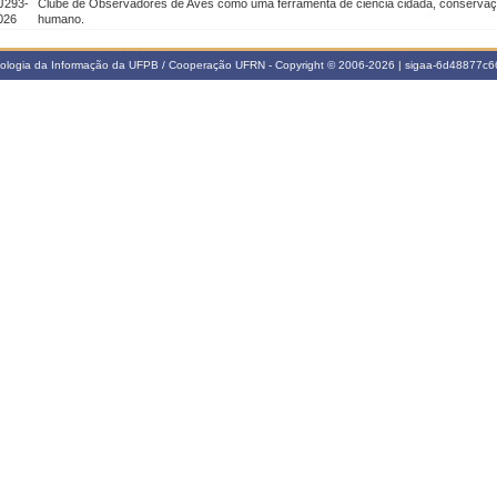
J293-
Clube de Observadores de Aves como uma ferramenta de ciência cidadã, conservaç
026
humano.
nologia da Informação da UFPB / Cooperação UFRN - Copyright © 2006-2026 | sigaa-6d48877c66