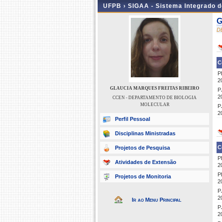
UFPB ›
SIGAA - Sistema Integrado 
G
D
C
P
2
GLAUCIA MARQUES FREITAS RIBEIRO
P
2
CCEN - DEPARTAMENTO DE BIOLOGIA
MOLECULAR
P
2
Perfil Pessoal
Disciplinas Ministradas
C
Projetos de Pesquisa
P
Atividades de Extensão
2
P
Projetos de Monitoria
2
P
2
Ir ao Menu Principal
P
2