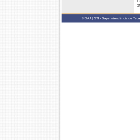
P
2
SIGAA | STI - Superintendência de Tec