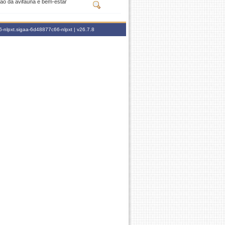
ão da avifauna e bem-estar
-nlpxt.sigaa-6d48877c66-nlpxt |
v26.7.8