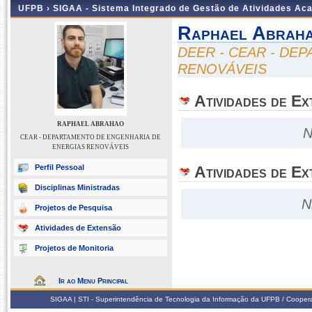
UFPB ›
SIGAA - Sistema Integrado de Gestão de Atividades Ac
Raphael Abrah
DEER - CEAR - DE
RENOVÁVEIS
Atividades de E
RAPHAEL ABRAHAO
N
CEAR - DEPARTAMENTO DE ENGENHARIA DE
ENERGIAS RENOVÁVEIS
Perfil Pessoal
Atividades de Ex
Disciplinas Ministradas
N
Projetos de Pesquisa
Atividades de Extensão
Projetos de Monitoria
Ir ao Menu Principal
SIGAA | STI - Superintendência de Tecnologia da Informação da UFPB / Coope