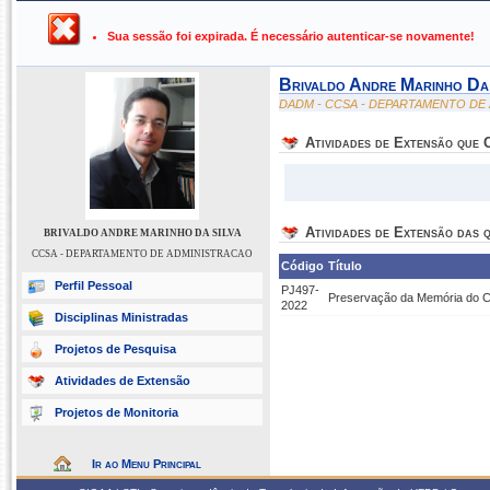
UFPB ›
SIGAA - Sistema Integrado de Gestão de Atividades Ac
Sua sessão foi expirada. É necessário autenticar-se novamente!
Brivaldo Andre Marinho Da 
DADM - CCSA - DEPARTAMENTO DE
Atividades de Extensão que
Atividades de Extensão das q
BRIVALDO ANDRE MARINHO DA SILVA
CCSA - DEPARTAMENTO DE ADMINISTRACAO
Código
Título
Perfil Pessoal
PJ497-
Preservação da Memória do C
2022
Disciplinas Ministradas
Projetos de Pesquisa
Atividades de Extensão
Projetos de Monitoria
Ir ao Menu Principal