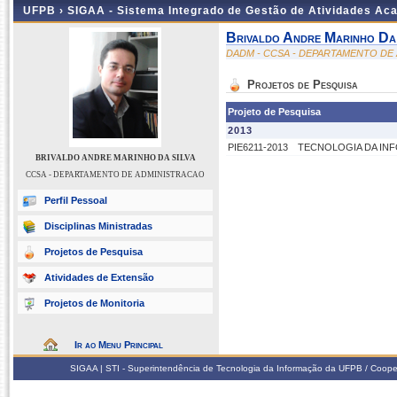
UFPB ›
SIGAA - Sistema Integrado de Gestão de Atividades Ac
Brivaldo Andre Marinho Da 
DADM - CCSA - DEPARTAMENTO DE
Projetos de Pesquisa
Projeto de Pesquisa
2013
PIE6211-2013
TECNOLOGIA DA IN
BRIVALDO ANDRE MARINHO DA SILVA
CCSA - DEPARTAMENTO DE ADMINISTRACAO
Perfil Pessoal
Disciplinas Ministradas
Projetos de Pesquisa
Atividades de Extensão
Projetos de Monitoria
Ir ao Menu Principal
SIGAA | STI - Superintendência de Tecnologia da Informação da UFPB / Coope