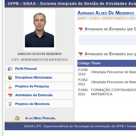
UFPB ›
SIGAA - Sistema Integrado de Gestão de Atividades Ac
Adriano Alves De Medeiros
DMAT - CCEN - DEPARTAMENTO DE
Atividades de Extensão que
Atividades de Extensão das q
ADRIANO ALVES DE MEDEIROS
CCEN - DEPARTAMENTO DE MATEMÁTICA
Código
Título
Perfil Pessoal
PJ298-
Olimpíada Pessoense de Mate
2019
Disciplinas Ministradas
PJ352-
Olimpíada Pessoense de Mate
2021
Projetos de Pesquisa
PJ406-
FORMAÇÃO CONTINUADA E
2022
MATEMÁTICA
Atividades de Extensão
Projetos de Monitoria
Ir ao Menu Principal
SIGAA | STI - Superintendência de Tecnologia da Informação da UFPB / Coope