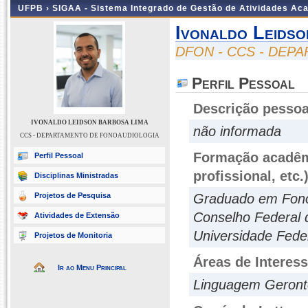
UFPB ›
SIGAA - Sistema Integrado de Gestão de Atividades Ac
Ivonaldo Leids
DFON - CCS - DE
Perfil Pessoal
Descrição pessoa
IVONALDO LEIDSON BARBOSA LIMA
não informada
CCS - DEPARTAMENTO DE FONOAUDIOLOGIA
Formação acadêmi
Perfil Pessoal
profissional, etc.
Disciplinas Ministradas
Projetos de Pesquisa
Graduado em Fonoa
Conselho Federal 
Atividades de Extensão
Universidade Fede
Projetos de Monitoria
Áreas de Interes
Ir ao Menu Principal
Linguagem Geront