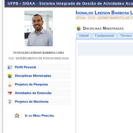
UFPB ›
SIGAA - Sistema Integrado de Gestão de Atividades Ac
Ivonaldo Leidson Barbosa L
DFON - CCS - DEPARTAMENTO DE
Disciplinas Ministradas
Infantil
Fundamental
Técnico
IVONALDO LEIDSON BARBOSA LIMA
CCS - DEPARTAMENTO DE FONOAUDIOLOGIA
Perfil Pessoal
Disciplinas Ministradas
Projetos de Pesquisa
Atividades de Extensão
Projetos de Monitoria
Ir ao Menu Principal