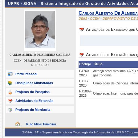
UFPB ›
SIGAA - Sistema Integrado de Gestão de Atividades Ac
Carlos Alberto De Almeida
DBIM - CCEN - DEPARTAMENTO DE
Atividades de Extensão que
Atividades de Extensão das q
CARLOS ALBERTO DE ALMEIDA GADELHA
CCEN - DEPARTAMENTO DE BIOLOGIA
Código
Título
MOLECULAR
PJ760-
Arranjo produtivo local (APL) 
Perfil Pessoal
2020
gastronomia.
PJ117-
Disciplinas Ministradas
Olimpíadas de Ciências Inter
2025
PJ1889-
Projetos de Pesquisa
Olimpíadas Intermunicipais d
2025
Atividades de Extensão
Projetos de Monitoria
Ir ao Menu Principal
SIGAA | STI - Superintendência de Tecnologia da Informação da UFPB / Coope