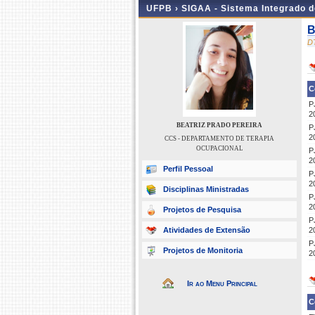
UFPB ›
SIGAA - Sistema Integrado 
B
D
C
P
2
BEATRIZ PRADO PEREIRA
P
2
CCS - DEPARTAMENTO DE TERAPIA
OCUPACIONAL
P
2
Perfil Pessoal
P
2
Disciplinas Ministradas
P
2
Projetos de Pesquisa
P
Atividades de Extensão
2
P
Projetos de Monitoria
2
Ir ao Menu Principal
C