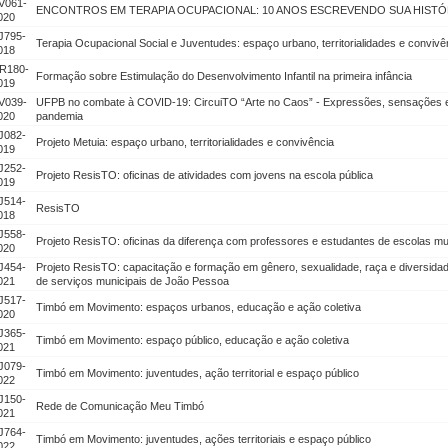
V061-
ENCONTROS EM TERAPIA OCUPACIONAL: 10 ANOS ESCREVENDO SUA HISTÓR
020
J795-
Terapia Ocupacional Social e Juventudes: espaço urbano, territorialidades e convivê
018
R180-
Formação sobre Estimulação do Desenvolvimento Infantil na primeira infância
019
V039-
UFPB no combate à COVID-19: CircuiTO “Arte no Caos” - Expressões, sensações 
020
pandemia
J082-
Projeto Metuia: espaço urbano, territorialidades e convivência
019
J252-
Projeto ResisTO: oficinas de atividades com jovens na escola pública
019
J514-
ResisTO
018
J558-
Projeto ResisTO: oficinas da diferença com professores e estudantes de escolas m
020
J454-
Projeto ResisTO: capacitação e formação em gênero, sexualidade, raça e diversidade
021
de serviços municipais de João Pessoa
J517-
Timbó em Movimento: espaços urbanos, educação e ação coletiva
020
J365-
Timbó em Movimento: espaço público, educação e ação coletiva
021
J079-
Timbó em Movimento: juventudes, ação territorial e espaço público
022
J150-
Rede de Comunicação Meu Timbó
021
J764-
Timbó em Movimento: juventudes, ações territoriais e espaço público
022