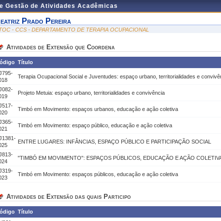
de Gestão de Atividades Acadêmicas
eatriz Prado Pereira
TOC - CCS - DEPARTAMENTO DE TERAPIA OCUPACIONAL
Atividades de Extensão que Coordena
ódigo
Título
J795-
Terapia Ocupacional Social e Juventudes: espaço urbano, territorialidades e convivê
018
J082-
Projeto Metuia: espaço urbano, territorialidades e convivência
019
J517-
Timbó em Movimento: espaços urbanos, educação e ação coletiva
020
J365-
Timbó em Movimento: espaço público, educação e ação coletiva
021
J1381-
ENTRE LUGARES: INFÂNCIAS, ESPAÇO PÚBLICO E PARTICIPAÇÃO SOCIAL
025
J813-
"TIMBÓ EM MOVIMENTO": ESPAÇOS PÚBLICOS, EDUCAÇÃO E AÇÃO COLETIV
024
J319-
Timbó em Movimento: espaços públicos, educação e ação coletiva
023
Atividades de Extensão das quais Participo
ódigo
Título