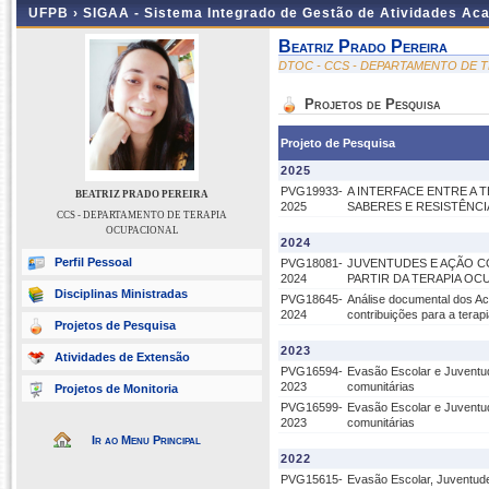
UFPB ›
SIGAA - Sistema Integrado de Gestão de Atividades Ac
Beatriz Prado Pereira
DTOC - CCS - DEPARTAMENTO DE 
Projetos de Pesquisa
Projeto de Pesquisa
2025
PVG19933-
A INTERFACE ENTRE A 
BEATRIZ PRADO PEREIRA
2025
SABERES E RESISTÊNCI
CCS - DEPARTAMENTO DE TERAPIA
OCUPACIONAL
2024
Perfil Pessoal
PVG18081-
JUVENTUDES E AÇÃO CO
2024
PARTIR DA TERAPIA OC
Disciplinas Ministradas
PVG18645-
Análise documental dos Aco
2024
contribuições para a terap
Projetos de Pesquisa
2023
Atividades de Extensão
PVG16594-
Evasão Escolar e Juventude
2023
comunitárias
Projetos de Monitoria
PVG16599-
Evasão Escolar e Juventude
2023
comunitárias
Ir ao Menu Principal
2022
PVG15615-
Evasão Escolar, Juventude