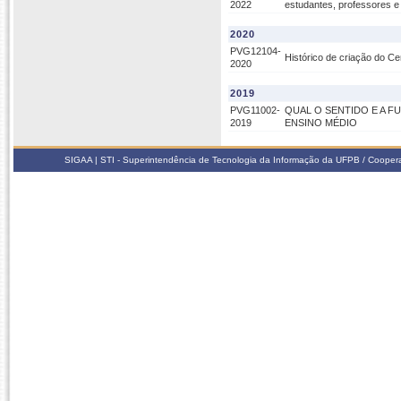
2022
estudantes, professores e
2020
PVG12104-
Histórico de criação do 
2020
2019
PVG11002-
QUAL O SENTIDO E A 
2019
ENSINO MÉDIO
SIGAA | STI - Superintendência de Tecnologia da Informação da UFPB / Coope