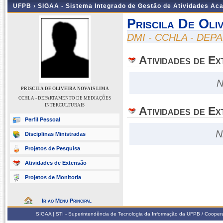
UFPB ›
SIGAA - Sistema Integrado de Gestão de Atividades Ac
Priscila De Oli
DMI - CCHLA - DE
Atividades de E
N
PRISCILA DE OLIVEIRA NOVAIS LIMA
CCHLA - DEPARTAMENTO DE MEDIAÇÕES
INTERCULTURAIS
Atividades de Ex
Perfil Pessoal
N
Disciplinas Ministradas
Projetos de Pesquisa
Atividades de Extensão
Projetos de Monitoria
Ir ao Menu Principal
SIGAA | STI - Superintendência de Tecnologia da Informação da UFPB / Coope