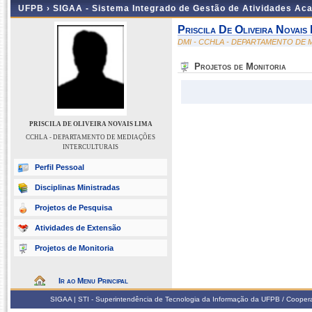
UFPB ›
SIGAA - Sistema Integrado de Gestão de Atividades Ac
Priscila De Oliveira Novais 
DMI - CCHLA - DEPARTAMENTO DE
Projetos de Monitoria
PRISCILA DE OLIVEIRA NOVAIS LIMA
CCHLA - DEPARTAMENTO DE MEDIAÇÕES
INTERCULTURAIS
Perfil Pessoal
Disciplinas Ministradas
Projetos de Pesquisa
Atividades de Extensão
Projetos de Monitoria
Ir ao Menu Principal
SIGAA | STI - Superintendência de Tecnologia da Informação da UFPB / Coope