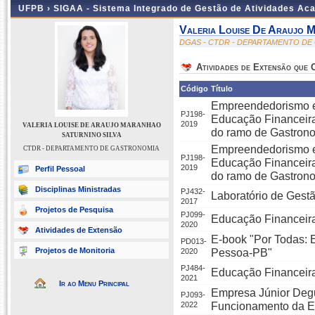
UFPB ›
SIGAA - Sistema Integrado de Gestão de Atividades Ac
Valeria Louise De Araujo M
DGAS - CTDR - DEPARTAMENTO D
Atividades de Extensão que
Código
Título
Empreendedorismo e
PJ198-
Educação Financeira
2019
VALERIA LOUISE DE ARAUJO MARANHAO
do ramo de Gastron
SATURNINO SILVA
Empreendedorismo e
CTDR - DEPARTAMENTO DE GASTRONOMIA
PJ198-
Educação Financeira
2019
Perfil Pessoal
do ramo de Gastron
Disciplinas Ministradas
PJ432-
Laboratório de Gestã
2017
Projetos de Pesquisa
PJ099-
Educação Financeir
2020
Atividades de Extensão
E-book "Por Todas:
PD013-
Projetos de Monitoria
2020
Pessoa-PB"
PJ484-
Educação Financeira 
2021
Ir ao Menu Principal
Empresa Júnior Degu
PJ093-
2022
Funcionamento da E