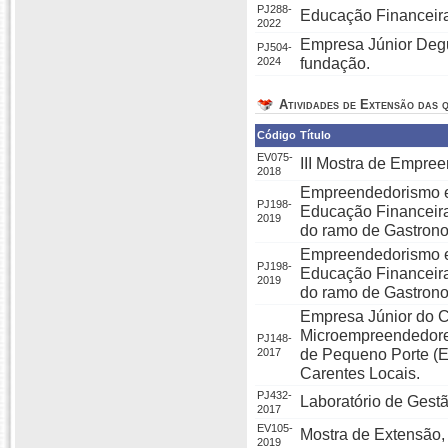
PJ288-
Educação Financeira 
2022
Empresa Júnior Degus
PJ504-
2024
fundação.
Atividades de Extensão das q
Código
Título
EV075-
III Mostra de Empr
2018
Empreendedorismo e
PJ198-
Educação Financeira
2019
do ramo de Gastron
Empreendedorismo e
PJ198-
Educação Financeira
2019
do ramo de Gastron
Empresa Júnior do C
Microempreendedores
PJ148-
2017
de Pequeno Porte (
Carentes Locais.
PJ432-
Laboratório de Gestã
2017
EV105-
Mostra de Extensão
2019