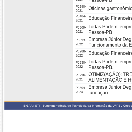
Pessoa-PB"
PJ290-
Oficinas gastronômic
2021
PJ484-
Educação Financeira 
2021
Todas Podem: empre
PJ309-
2021
Pessoa-PB
Empresa Júnior Degu
PJ093-
2022
Funcionamento da E
PJ288-
Educação Financeira 
2022
Todas Podem: empre
PJ530-
2022
Pessoa-PB.
OTIMIZ(AÇÃO): T
PJ796-
2021
ALIMENTAÇÃO E H
Empresa Júnior Degus
PJ504-
2024
fundação.
SIGAA | STI - Superintendência de Tecnologia da Informação da UFPB / Coope