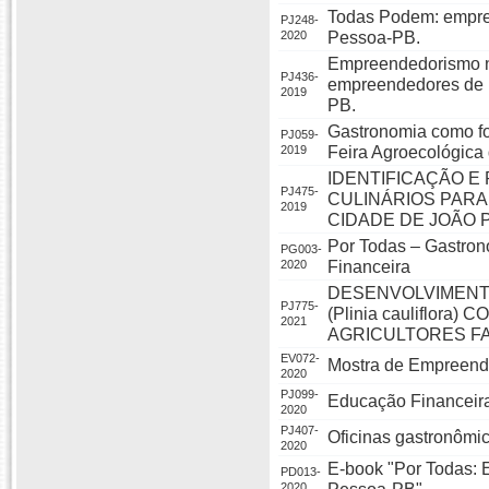
Todas Podem: empre
PJ248-
2020
Pessoa-PB.
Empreendedorismo n
PJ436-
empreendedores de p
2019
PB.
Gastronomia como fo
PJ059-
2019
Feira Agroecológica
IDENTIFICAÇÃO 
PJ475-
CULINÁRIOS PARA
2019
CIDADE DE JOÃO 
Por Todas – Gastro
PG003-
2020
Financeira
DESENVOLVIMENT
PJ775-
(Plinia cauliflor
2021
AGRICULTORES FA
EV072-
Mostra de Empreend
2020
PJ099-
Educação Financeir
2020
PJ407-
Oficinas gastronômi
2020
E-book "Por Todas:
PD013-
2020