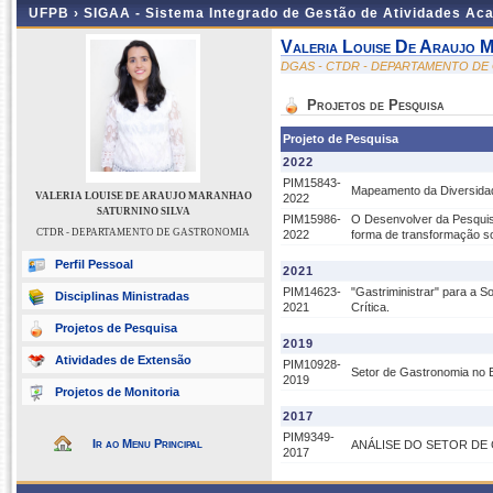
UFPB ›
SIGAA - Sistema Integrado de Gestão de Atividades Ac
Valeria Louise De Araujo M
DGAS - CTDR - DEPARTAMENTO D
Projetos de Pesquisa
Projeto de Pesquisa
2022
PIM15843-
Mapeamento da Diversida
VALERIA LOUISE DE ARAUJO MARANHAO
2022
SATURNINO SILVA
PIM15986-
O Desenvolver da Pesquis
CTDR - DEPARTAMENTO DE GASTRONOMIA
2022
forma de transformação so
Perfil Pessoal
2021
PIM14623-
"Gastriministrar" para a
Disciplinas Ministradas
2021
Crítica.
Projetos de Pesquisa
2019
Atividades de Extensão
PIM10928-
Setor de Gastronomia no 
2019
Projetos de Monitoria
2017
PIM9349-
Ir ao Menu Principal
ANÁLISE DO SETOR DE
2017