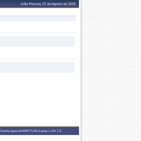
João Pessoa, 07 de Agosto de 2026
6-2vpdq.sigaa-6d48877c66-2vpdq |
v26.7.8