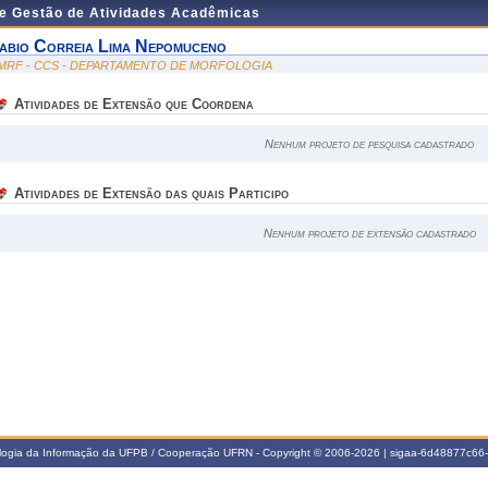
de Gestão de Atividades Acadêmicas
abio Correia Lima Nepomuceno
MRF - CCS - DEPARTAMENTO DE MORFOLOGIA
Atividades de Extensão que Coordena
Nenhum projeto de pesquisa cadastrado
Atividades de Extensão das quais Participo
Nenhum projeto de extensão cadastrado
ologia da Informação da UFPB / Cooperação UFRN - Copyright © 2006-2026 | sigaa-6d48877c6