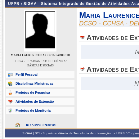
UFPB ›
SIGAA - Sistema Integrado de Gestão de Atividades Ac
Maria Laurenice
DCSO - CCHSA - D
Atividades de E
N
MARIA LAURENICE DA COSTA FABRICIO
CCHSA - DEPARTAMENTO DE CIÊNCIAS
BÁSICAS E SOCIAIS
Atividades de Ex
Perfil Pessoal
N
Disciplinas Ministradas
Projetos de Pesquisa
Atividades de Extensão
Projetos de Monitoria
Ir ao Menu Principal
SIGAA | STI - Superintendência de Tecnologia da Informação da UFPB / Coope