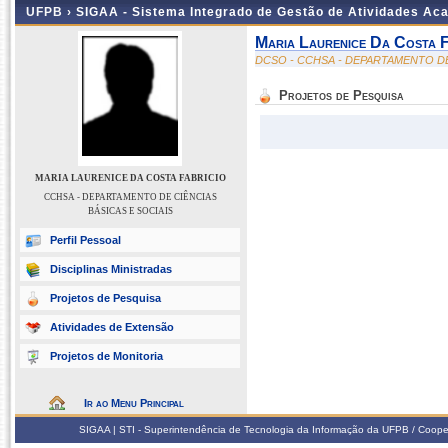
UFPB ›
SIGAA - Sistema Integrado de Gestão de Atividades Ac
Maria Laurenice Da Costa F
DCSO - CCHSA - DEPARTAMENTO DE
Projetos de Pesquisa
MARIA LAURENICE DA COSTA FABRICIO
CCHSA - DEPARTAMENTO DE CIÊNCIAS
BÁSICAS E SOCIAIS
Perfil Pessoal
Disciplinas Ministradas
Projetos de Pesquisa
Atividades de Extensão
Projetos de Monitoria
Ir ao Menu Principal
SIGAA | STI - Superintendência de Tecnologia da Informação da UFPB / Coope