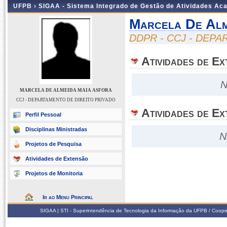
UFPB ›
SIGAA - Sistema Integrado de Gestão de Atividades Ac
Marcela De Alm
DDPR - CCJ - DEP
Atividades de E
N
MARCELA DE ALMEIDA MAIA ASFORA
CCJ - DEPARTAMENTO DE DIREITO PRIVADO
Atividades de Ex
Perfil Pessoal
Disciplinas Ministradas
N
Projetos de Pesquisa
Atividades de Extensão
Projetos de Monitoria
Ir ao Menu Principal
SIGAA | STI - Superintendência de Tecnologia da Informação da UFPB / Coope