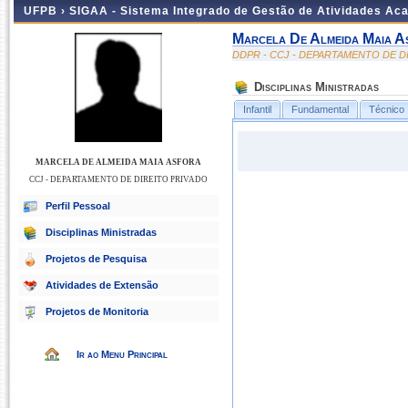
UFPB ›
SIGAA - Sistema Integrado de Gestão de Atividades Ac
Marcela De Almeida Maia A
DDPR - CCJ - DEPARTAMENTO DE D
Disciplinas Ministradas
Infantil
Fundamental
Técnico
MARCELA DE ALMEIDA MAIA ASFORA
CCJ - DEPARTAMENTO DE DIREITO PRIVADO
Perfil Pessoal
Disciplinas Ministradas
Projetos de Pesquisa
Atividades de Extensão
Projetos de Monitoria
Ir ao Menu Principal