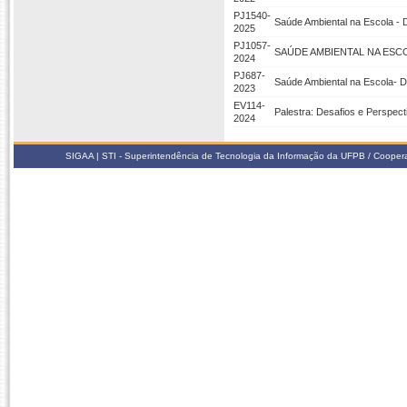
PJ1540-
Saúde Ambiental na Escola - 
2025
PJ1057-
SAÚDE AMBIENTAL NA ESCO
2024
PJ687-
Saúde Ambiental na Escola- 
2023
EV114-
Palestra: Desafios e Perspec
2024
SIGAA | STI - Superintendência de Tecnologia da Informação da UFPB / Coope