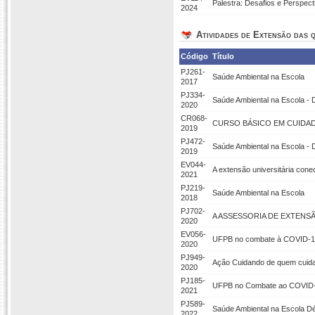
Palestra: Desafios e Perspec
2024
Atividades de Extensão das q
Código
Título
PJ261-
Saúde Ambiental na Escola
2017
PJ334-
Saúde Ambiental na Escola - 
2020
CR068-
CURSO BÁSICO EM CUIDA
2019
PJ472-
Saúde Ambiental na Escola -
2019
EV044-
A extensão universitária co
2021
PJ219-
Saúde Ambiental na Escola
2018
PJ702-
A ASSESSORIA DE EXTENS
2020
EV056-
UFPB no combate à COVID-19
2020
PJ949-
Ação Cuidando de quem cuida
2020
PJ185-
UFPB no Combate ao COVID-1
2021
PJ589-
Saúde Ambiental na Escola Dé
2022