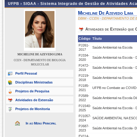
UFPB ›
SIGAA - Sistema Integrado de Gestão de Atividades Ac
Micheline De Azevedo Lima
DBIM - CCEN - DEPARTAMENTO DE
Atividades de Extensão que
Código
Título
PJ261-
Saúde Ambiental na Escola
2017
MICHELINE DE AZEVEDO LIMA
PJ334-
Saúde Ambiental na Escola - 
2020
CCEN - DEPARTAMENTO DE BIOLOGIA
MOLECULAR
PJ472-
Saúde Ambiental na Escola -
2019
Perfil Pessoal
PJ219-
Saúde Ambiental na Escola
2018
Disciplinas Ministradas
PJ185-
UFPB no Combate ao COVID-1
2021
Projetos de Pesquisa
PJ589-
Saúde Ambiental na Escola Dé
Atividades de Extensão
2022
PJ1540-
Saúde Ambiental na Escola - 
Projetos de Monitoria
2025
PJ1057-
SAÚDE AMBIENTAL NA ESCO
2024
Ir ao Menu Principal
PJ687-
Saúde Ambiental na Escola- 
2023
EV114-