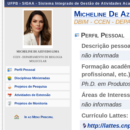
UFPB ›
SIGAA - Sistema Integrado de Gestão de Atividades Ac
Micheline De Az
DBIM - CCEN - DE
Perfil Pessoal
Descrição pessoa
MICHELINE DE AZEVEDO LIMA
não informada
CCEN - DEPARTAMENTO DE BIOLOGIA
MOLECULAR
Formação acadêmi
Perfil Pessoal
profissional, etc.
Disciplinas Ministradas
Ph.D. em Produtos 
Projetos de Pesquisa
Áreas de Interes
Atividades de Extensão
não informadas
Projetos de Monitoria
Currículo Lattes:
Ir ao Menu Principal
http://lattes.c